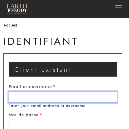
Aller au contenu principal
Fil d'Ariane
Accueil
IDENTIFIANT
Client existant
Email or username
Enter your email address or username.
Mot de passe