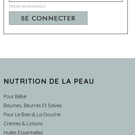
Mot de passe oublié ?
NUTRITION DE LA PEAU
Pour Bébé
Baumes, Beurres Et Salves
Pour Le Bain & La Douche
Crèmes & Lotions
Huiles Essentielles