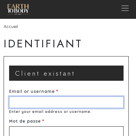
Aller au contenu principal
Fil d'Ariane
Accueil
IDENTIFIANT
Client existant
Email or username
Enter your email address or username.
Mot de passe