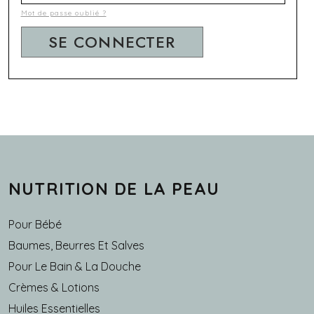
Mot de passe oublié ?
NUTRITION DE LA PEAU
Pour Bébé
Baumes, Beurres Et Salves
Pour Le Bain & La Douche
Crèmes & Lotions
Huiles Essentielles