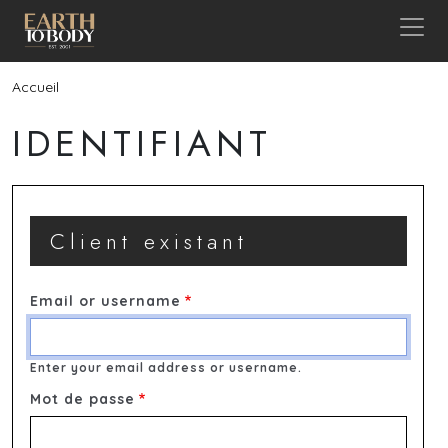
Aller au contenu principal
Fil d'Ariane
Accueil
IDENTIFIANT
Client existant
Email or username
Enter your email address or username.
Mot de passe