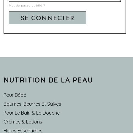
Mot de passe oublié ?
NUTRITION DE LA PEAU
Pour Bébé
Baumes, Beurres Et Salves
Pour Le Bain & La Douche
Crèmes & Lotions
Huiles Essentielles