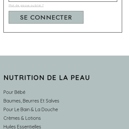
Mot de passe oublié ?
NUTRITION DE LA PEAU
Pour Bébé
Baumes, Beurres Et Salves
Pour Le Bain & La Douche
Crèmes & Lotions
Huiles Essentielles