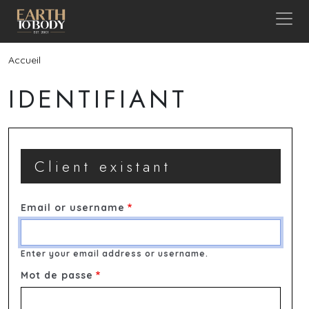
Aller au contenu principal
Fil d'Ariane
Accueil
IDENTIFIANT
Client existant
Email or username
Enter your email address or username.
Mot de passe