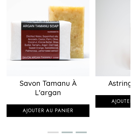
Savon Tamanu À
Astring
L'argan
AJOUTER
AJOUTER AU PANIER