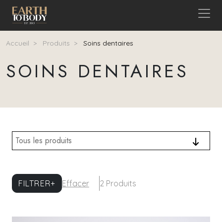
Aller au contenu principal
Fil d'Ariane
Accueil
Produits
Soins dentaires
SOINS DENTAIRES
Tous les produits
FILTRER+
Effacer
2 Produits