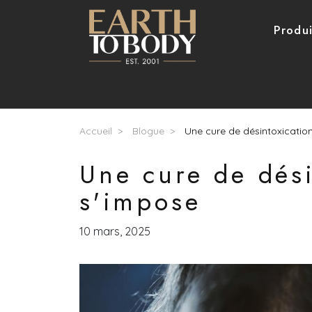
Aller au contenu principal
Navigation pri
Produi
Fil d'Ariane
Accueil
Blogue
Une cure de désintoxication
Une cure de dési
s'impose
10 mars, 2025