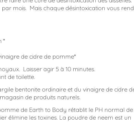
re faire une cure de désintoxication des aisselles.
e par mois. Mais chaque désintoxication vous rend
 *
u vinaigre de cidre de pomme*
 noyaux. Laisser agir 5 à 10 minutes.
 de toilette.
rgile bentonite ordinaire et du vinaigre de cidre d
agasin de produits naturels.
pomme de Earth to Body rétablit le PH normal de
er élimine les toxines. La poudre de neem est un