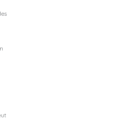
les
on
eut