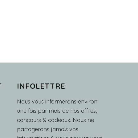
T
INFOLETTRE
Nous vous informerons environ
une fois par mois de nos offres,
concours & cadeaux. Nous ne
partagerons jamais vos