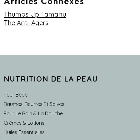
Articles Connexes
Thumbs Up Tamanu
The Anti-Agers
NUTRITION DE LA PEAU
Pour Bébé
Baumes, Beurres Et Salves
Pour Le Bain & La Douche
Crèmes & Lotions
Huiles Essentielles