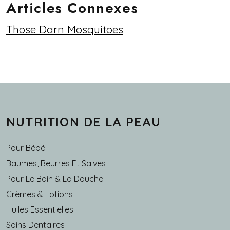
Articles Connexes
Those Darn Mosquitoes
NUTRITION DE LA PEAU
Pour Bébé
Baumes, Beurres Et Salves
Pour Le Bain & La Douche
Crèmes & Lotions
Huiles Essentielles
Soins Dentaires