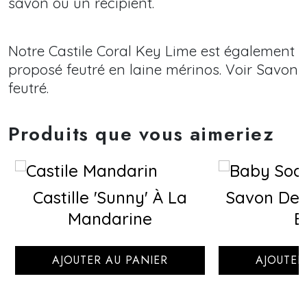
savon ou un récipient.
Notre Castile Coral Key Lime est également
proposé feutré en laine mérinos. Voir Savon
feutré.
Produits que vous aimeriez
Castille 'Sunny' À La
Savon De C
Mandarine
B
AJOUTER AU PANIER
AJOUTER