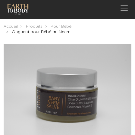
Aller au contenu principal
Fil d'Ariane
Accueil
Produits
Pour Bébé
Onguent pour Bébé au Neem