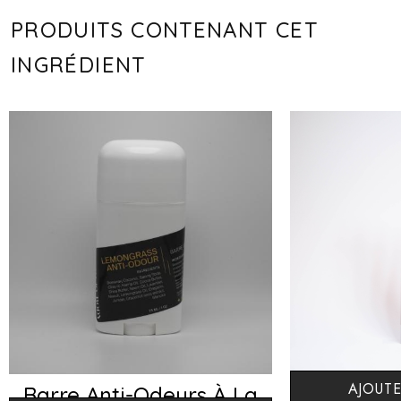
PRODUITS CONTENANT CET
INGRÉDIENT
AJOUTE
Barre Anti-Odeurs À La
Mon H