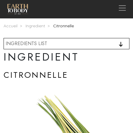
Aller au contenu principal
Fil d'Ariane
Accueil
Ingredient
Citronnelle
INGREDIENTS LIST
INGREDIENT
CITRONNELLE