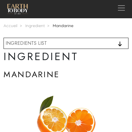
Aller au contenu principal
Fil d'Ariane
Accueil
Ingredient
Mandarine
INGREDIENTS LIST
INGREDIENT
MANDARINE