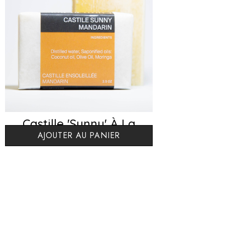
Castille 'Sunny' À La
AJOUTER AU PANIER
Mandarine