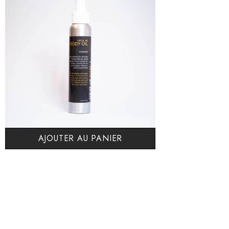
AJOUTER AU PANIER
Mon Huile À Moi