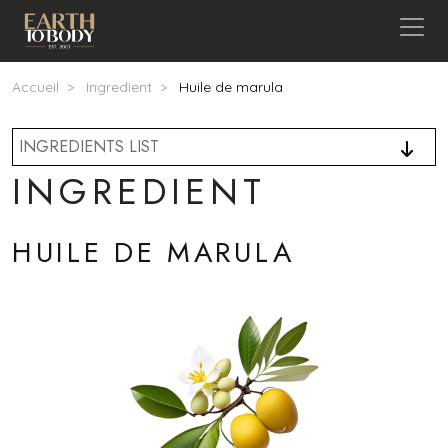
Aller au contenu principal
Fil d'Ariane
Accueil
Ingredient
Huile de marula
INGREDIENTS LIST
INGREDIENT
HUILE DE MARULA