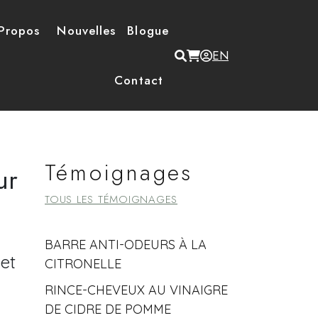
Propos
Nouvelles
Blogue
Menu du compte de
EN
Contact
Témoignages
ur
TOUS LES TÉMOIGNAGES
BARRE ANTI-ODEURS À LA
et
CITRONELLE
RINCE-CHEVEUX AU VINAIGRE
DE CIDRE DE POMME