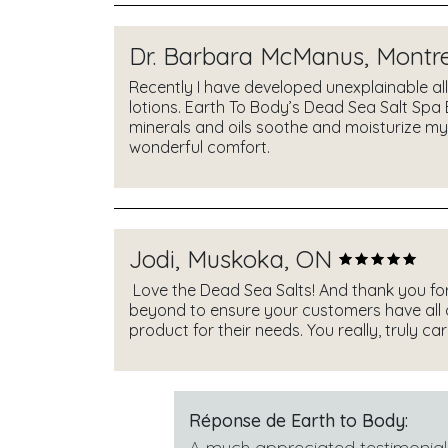
Dr. Barbara McManus, Montre
Recently I have developed unexplainable a
lotions. Earth To Body’s Dead Sea Salt Spa 
minerals and oils soothe and moisturize my 
wonderful comfort.
Jodi, Muskoka, ON
Love the Dead Sea Salts! And thank you for
beyond to ensure your customers have all 
product for their needs. You really, truly c
Réponse de Earth to Body:
A much appreciated testimonial,