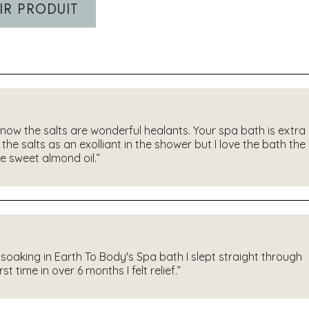
IR PRODUIT
now the salts are wonderful healants. Your spa bath is extra
 the salts as an exolliant in the shower but I love the bath the
he sweet almond oil.”
er soaking in Earth To Body's Spa bath I slept straight through
t time in over 6 months I felt relief.”