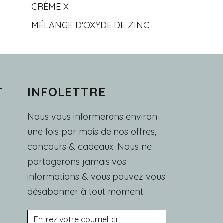
CRÈME X
MÉLANGE D'OXYDE DE ZINC
T
INFOLETTRE
Nous vous informerons environ
une fois par mois de nos offres,
concours & cadeaux. Nous ne
partagerons jamais vos
informations & vous pouvez vous
désabonner à tout moment.
Courriel